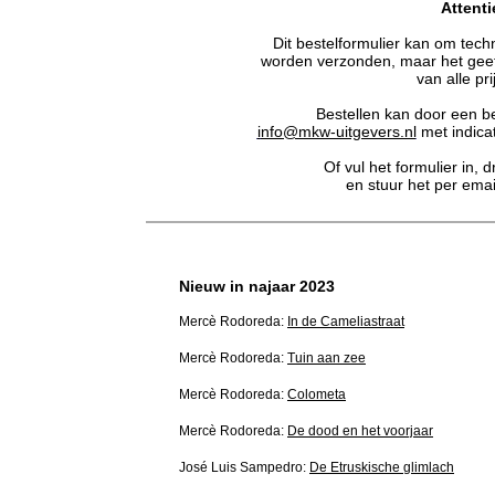
Attenti
Dit bestelformulier kan om tec
worden verzonden, maar het geef
van alle pri
Bestellen kan door een be
i
nfo@mkw-uitgevers.nl
met indicat
Of vul het formulier in, 
en stuur het per emai
Nieuw in najaar 2023
Mercè Rodoreda:
In de Cameliastraat
Mercè Rodoreda:
Tuin aan zee
Mercè Rodoreda:
Colometa
Mercè Rodoreda:
De dood en het voorjaar
José Luis Sampedro:
De Etruskische glimlach