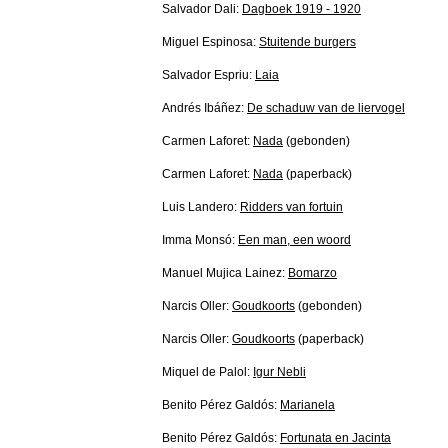
Salvador Dali:
Dagboek 1919 - 1920
Miguel Espinosa:
Stuitende burgers
Salvador Espriu:
Laia
Andrés Ibáñez:
De schaduw van de liervogel
Carmen Laforet:
Nada
(gebonden)
Carmen Laforet:
Nada
(paperback)
Luis Landero:
Ridders van fortuin
Imma Monsó:
Een man, een woord
Manuel Mujica Lainez:
Bomarzo
Narcis Oller:
Goudkoorts
(gebonden)
Narcis Oller:
Goudkoorts
(paperback)
Miquel de Palol:
Igur Nebli
Benito Pérez Galdós:
Marianela
Benito Pérez Galdós:
Fortunata en Jacinta