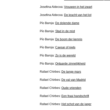
Josefina Aldecoa:
Vrouwen in het zwart
Josefina Aldecoa:
De kracht van het lot
Pío Baroja:
De dolende dame
Pío Baroja:
Stad in de mist
Pío Baroja:
De boom der kennis
Pío Baroja:
Caesar of niets
Pío Baroja:
Zo is de wereld
Pío Baroja:
Ontaarde zinnelijkheid
Rafael Chirbes:
De lange mars
Rafael Chirbes:
De val van Madrid
Rafael Chirbes:
Oude vrienden
Rafael Chirbes:
Een fraai handschrift
Rafael Chirbes:
Het schot van de jager