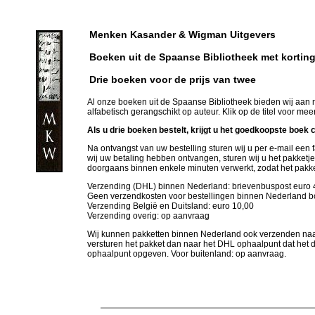
Menken Kasander & Wigman Uitgevers
Boeken uit de Spaanse Bibliotheek met kortin
Drie boeken voor de prijs van twee
Al onze boeken uit de Spaanse Bibliotheek bieden wij aan me
alfabetisch gerangschikt op auteur. Klik op de titel voor mee
Als u drie boeken bestelt, krijgt u het goedkoopste boek 
Na ontvangst van uw bestelling sturen wij u per e-mail een 
wij uw betaling hebben ontvangen, sturen wij u het pakketje 
doorgaans binnen
enkele
minuten verwerkt,
zodat
het pakke
Verzending (DHL) binnen Nederland:
brievenbuspost
euro
Geen verzendkosten voor bestellingen binnen Nederland b
Verzending
België en Duitsland
: euro
10
,00
Verzending overig:
op aanvraag
Wij kunnen pakketten binnen Nederland ook verzenden
naa
versturen het pakket dan naar het DHL
ophaal
punt dat het 
ophaal
punt opgeven. Voor buitenland: op aanvraag.