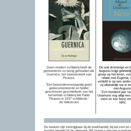
Geen modern schilderij heeft de
De wat dromerige en b
gemoederen zo bezig gehouden als
Augusto krijgt geleidel
Guernica
, het meesterwerk van
greep op het leven, voor
Picasso.
relatie met Eugenia, 
verliefd is op een ande
‘Een bewonderenswaardig goed
zij uiteindelijk toe in 
gedocumenteerde en helder
met Augusto
geschreven geschiedenis van het
'Zo'n honderd jaar na 
beroemde schilderij dat Pablo
Unamuno nog altijd een 
Picasso in 1937 schilderde.'
stem en een feest om 
de Volkskrant
NRC
De boeken zijn verkrijgbaar bij de boekhandel, bij bol.com en
worden besteld bij de uitgeverij. Wij sturen u dan per e-mail 