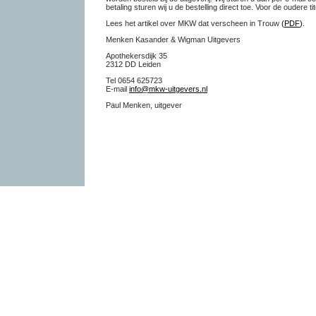
betaling sturen wij u de bestelling direct toe. Voor
de oudere ti
Lees het artikel over MKW dat verscheen in Trouw
(
PDF
).
Menken Kasander & Wigman Uitgevers
Apothekersdijk 35
2312 DD Leiden
Tel
0654 625723
E-mail
info@mkw-uitgevers.nl
Paul Menken, uitgever