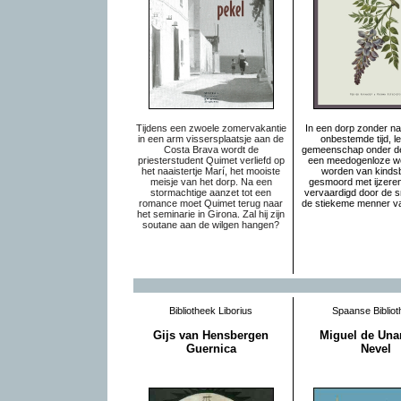
Tijdens een zwoele zomervakantie
In een dorp zonder na
in een arm vissersplaatsje aan de
onbestemde tijd, le
Costa Brava wordt de
gemeenschap onder de
priesterstudent Quimet verliefd op
een meedogenloze we
het naaistertje Marí, het mooiste
worden van kinds
meisje van het dorp. Na een
gesmoord met ijzeren
stormachtige aanzet tot een
vervaardigd door de s
romance moet Quimet terug naar
de stiekeme menner va
het seminarie in Girona. Zal hij zijn
soutane aan de wilgen hangen?
Bibliotheek Liborius
Spaanse Bibliot
Gijs van Hensbergen
Miguel de Un
Guernica
Nevel