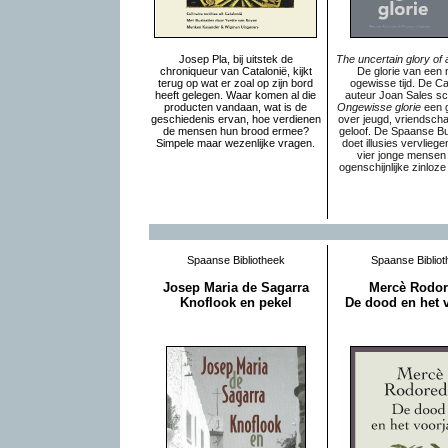
Josep Pla, bij uitstek de
The uncertain glory of a
chroniqueur van Catalonië, kijkt
De glorie van een 
terug op wat er zoal op zijn bord
ogewisse tijd. De C
heeft gelegen. Waar komen al die
auteur Joan Sales sc
producten vandaan, wat is de
Ongewisse glorie
een g
geschiedenis ervan, hoe verdienen
over jeugd, vriendscha
de mensen hun brood ermee?
geloof. De Spaanse B
Simpele maar wezenlijke vragen
.
doet illusies vervliege
vier jonge mensen
ogenschijnlijke zinloz
Spaanse Bibliotheek
Spaanse Bibliot
Josep Maria de Sagarra
Mercè Rodo
Knoflook en pekel
De dood en het 